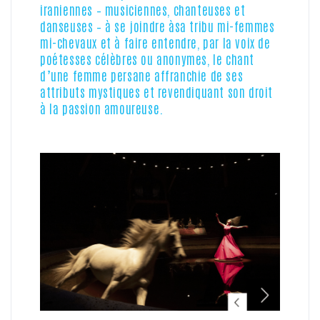
iraniennes – musiciennes, chanteuses et
danseuses – à se joindre àsa tribu mi-femmes
mi-chevaux et à faire entendre, par la voix de
poétesses célèbres ou anonymes, le chant
d’une femme persane affranchie de ses
attributs mystiques et revendiquant son droit
à la passion amoureuse.