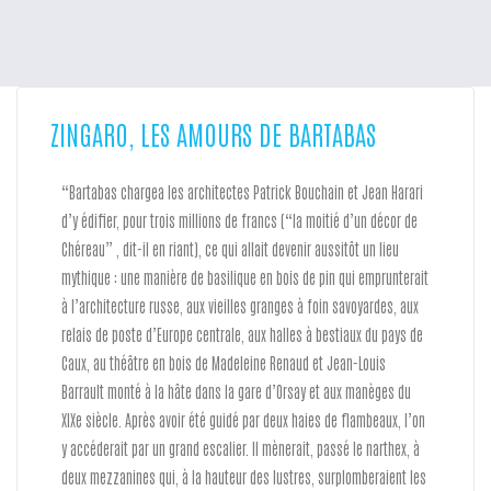
ZINGARO, LES AMOURS DE BARTABAS
“Bartabas chargea les architectes Patrick Bouchain et Jean Harari
d’y édifier, pour trois millions de francs (“la moitié d’un décor de
Chéreau” , dit-il en riant), ce qui allait devenir aussitôt un lieu
mythique : une manière de basilique en bois de pin qui emprunterait
à l’architecture russe, aux vieilles granges à foin savoyardes, aux
relais de poste d’Europe centrale, aux halles à bestiaux du pays de
Caux, au théâtre en bois de Madeleine Renaud et Jean-Louis
Barrault monté à la hâte dans la gare d’Orsay et aux manèges du
XIXe siècle. Après avoir été guidé par deux haies de flambeaux, l’on
y accéderait par un grand escalier. Il mènerait, passé le narthex, à
deux mezzanines qui, à la hauteur des lustres, surplomberaient les