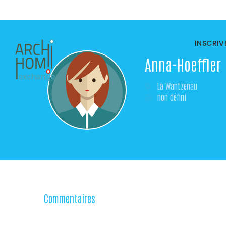
INSCRI
Anna-Hoeffler
La Wantzenau
non défini
Commentaires