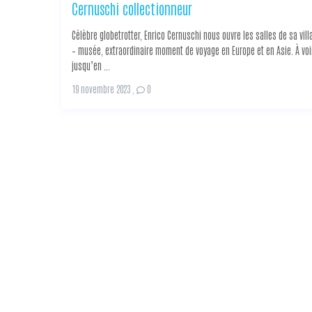
Cernuschi collectionneur
Célèbre globetrotter, Enrico Cernuschi nous ouvre les salles de sa vill
– musée, extraordinaire moment de voyage en Europe et en Asie. À voi
jusqu’en ...
19 novembre 2023
,
0