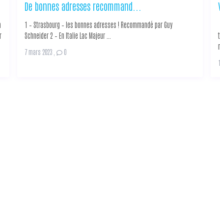
De bonnes adresses recommand...
a
1 – Strasbourg – les bonnes adresses ! Recommandé par Guy
r
Schneider 2 – En Italie Lac Majeur ...
7 mars 2023
,
0