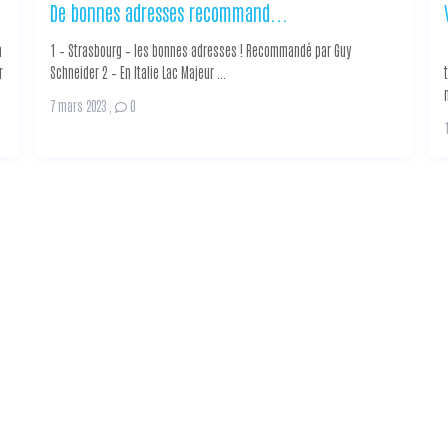
De bonnes adresses recommand...
a
1 – Strasbourg – les bonnes adresses ! Recommandé par Guy
r
Schneider 2 – En Italie Lac Majeur ...
7 mars 2023
,
0