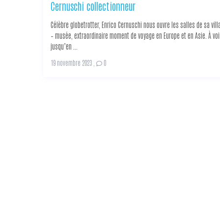
Cernuschi collectionneur
Célèbre globetrotter, Enrico Cernuschi nous ouvre les salles de sa vill
– musée, extraordinaire moment de voyage en Europe et en Asie. À voi
jusqu’en ...
19 novembre 2023
,
0