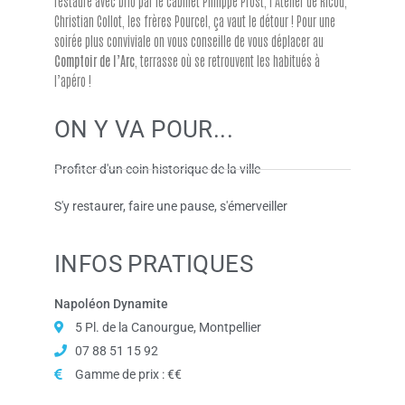
restauré avec brio par le cabinet Philippe Prost, l’Atelier de Ricou,
Christian Collot, les frères Pourcel, ça vaut le détour ! Pour une
soirée plus conviviale on vous conseille de vous déplacer au
Comptoir de l’Arc
, terrasse où se retrouvent les habitués à
l’apéro !
ON Y VA POUR...
Profiter d'un coin historique de la ville
S'y restaurer, faire une pause, s'émerveiller
INFOS PRATIQUES
Napoléon Dynamite
5 Pl. de la Canourgue, Montpellier
07 88 51 15 92
Gamme de prix : €€