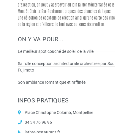
d’exception, on peut y apercevoir au loin la Mer Méditerranée et le
Mont St Clair. Le Bar-Restaurant propose des planches de tapas,
une sélection de cocktails de création ainsi qu’une carte des vins
de la région et d’ailleurs, le tout
avec ou sans réservation
.
ON Y VA POUR...
Le meilleur spot couché de soleil de la ville
Sa folle conception architecturale orchestrée par Sou
Fujimoto
Son ambiance romantique et raffinée
INFOS PRATIQUES
Place Christophe Colomb, Montpellier
04 34 76 96 96
larbre-restaurant.fr